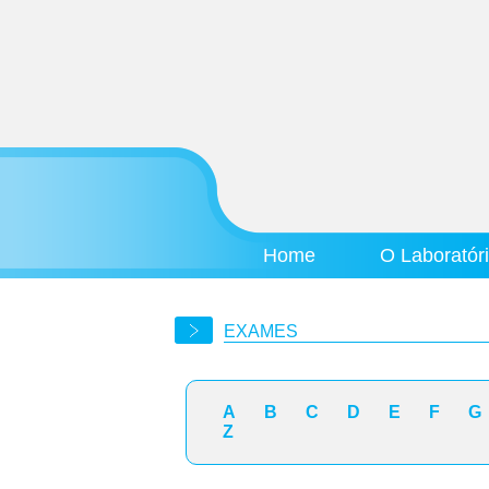
Home
O Laboratór
EXAMES
A
B
C
D
E
F
G
Z