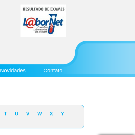
Novidades
Contato
T
U
V
W
X
Y