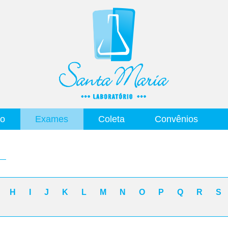
io
Exames
Coleta
Convênios
H
I
J
K
L
M
N
O
P
Q
R
S