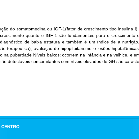
ção do somatomedina ou IGF-1(fator de crescimento tipo insulina I)
rescimento quanto o IGF-1 são fundamentais para o crescimento e
iagnóstico de baixa estatura e também é um índice de a nutrição.
o terapêutica), avaliação de hipopituitarismo e lesões hipotalâmicas
o na puberdade Níveis baixos: ocorrem na infância e na velhice, e e
s não detectáveis concomitantes com níveis elevados de GH são caracte
 - CENTRO